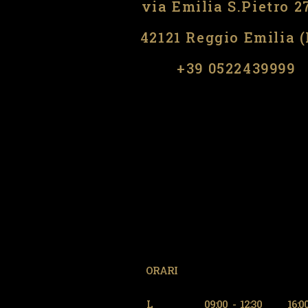
via Emilia S.Pietro 2
42121 Reggio Emilia 
​​+39 0522439999
ORARI
L
09:00
-
12:30
16:0