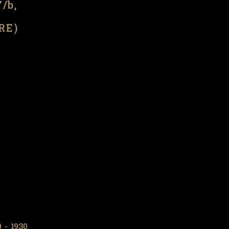
7/b,
(RE)
0
-
19:30