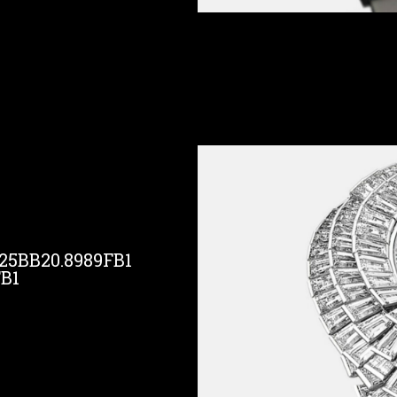
5BB20.8989FB1
B1