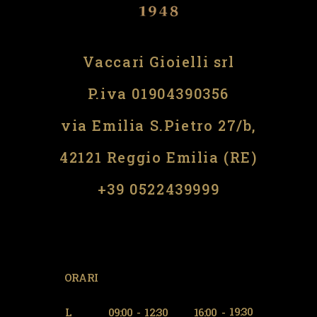
Vaccari Gioielli srl
P.iva 01904390356
via Emilia S.Pietro 27/b,
42121 Reggio Emilia (RE)
​​+39 0522439999
ORARI
19:30
L
09:00
-
12:30
16:00
-