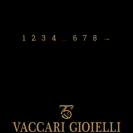
1
2
3
4
…
6
7
8
→