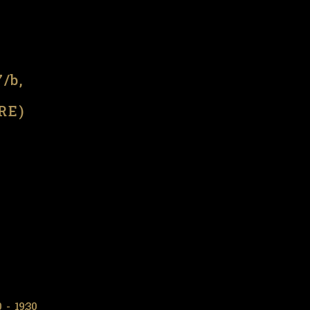
l
7/b,
(RE)
0
-
19:30