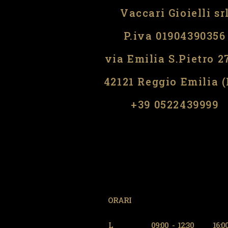
Vaccari Gioielli sr
P.iva 01904390356
via Emilia S.Pietro 2
42121 Reggio Emilia 
​​+39 0522439999
ORARI
L
09:00
-
12:30
16:0