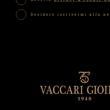
Desidero iscrivermi alla n