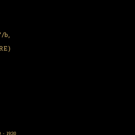
l
7/b,
(RE)
0
-
19:30