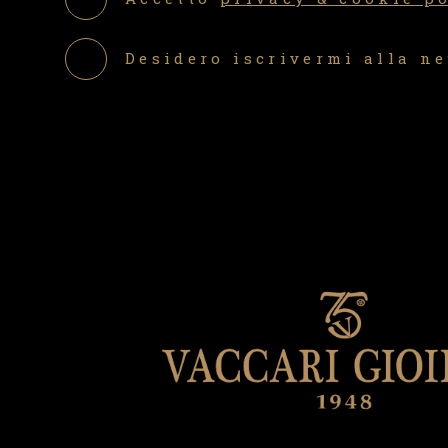
Desidero iscrivermi alla n