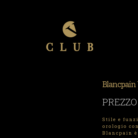
Blancpain 
PREZZO
Stile e funz
orologio co
Blancpain è