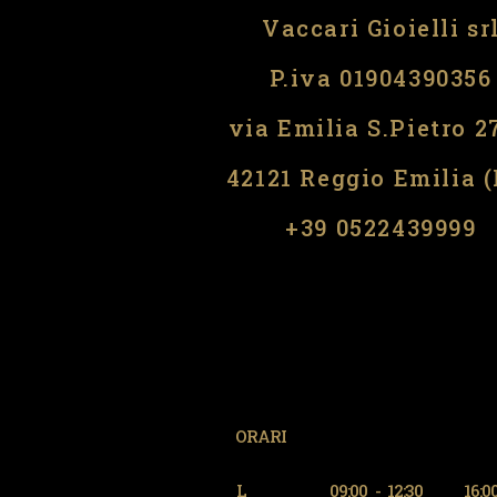
Vaccari Gioielli sr
P.iva 01904390356
via Emilia S.Pietro 2
42121 Reggio Emilia 
​​+39 0522439999
ORARI
L
09:00
-
12:30
16:0