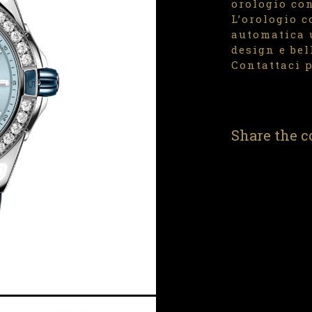
orologio co
L’orologio 
automatica 
design e bel
Contattaci p
Share the c