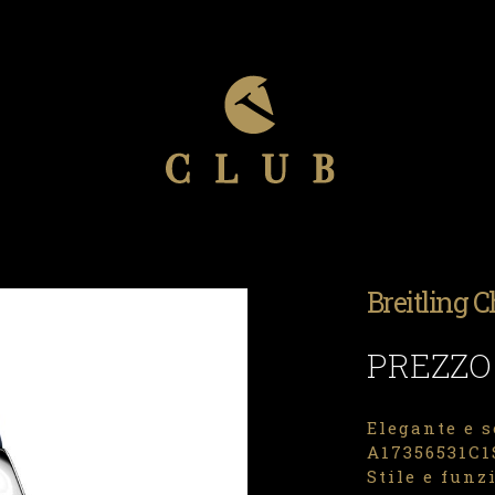
Breitling 
PREZZO
Elegante e s
A17356531C1S
Stile e funz