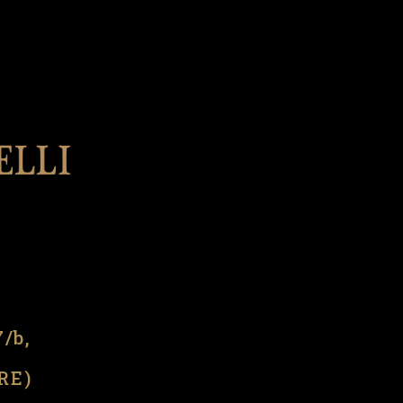
l
7/b,
(RE)