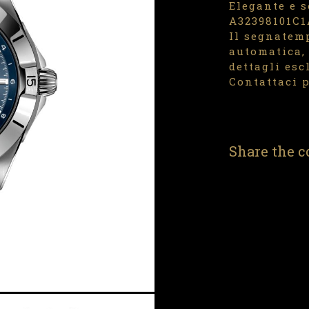
Elegante e s
A32398101C1A
Il segnatem
automatica, 
dettagli esc
Contattaci p
Share the c