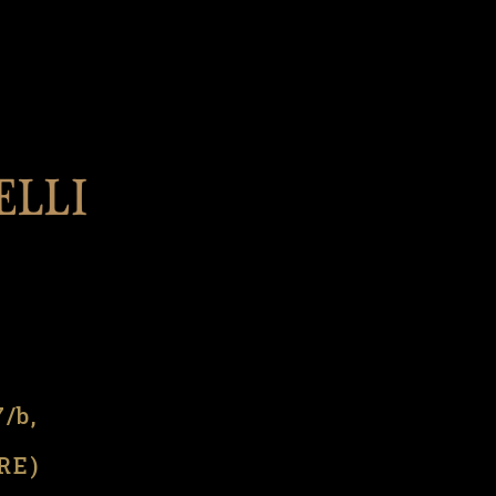
l
7/b,
(RE)