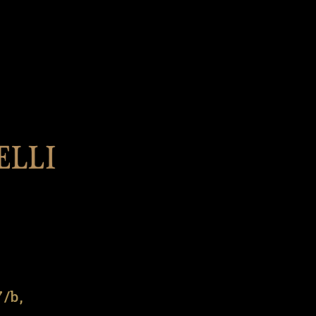
l
7/b,