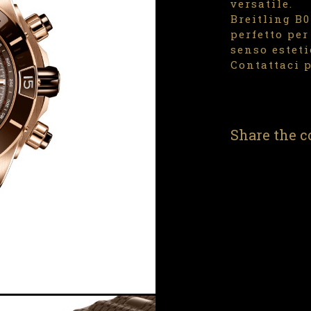
versatile.
Breitling B
perfetto per
senso esteti
Contattaci p
Share the c