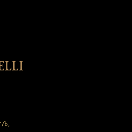
l
7/b,