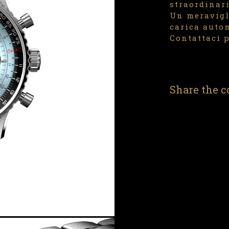
straordinari
Un meravigl
carica auto
Contattaci p
Share the c