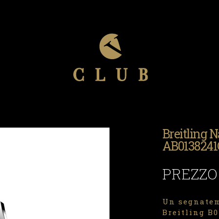
Breitling 
AB0138241
PREZZO
Un segnatem
Breitling B