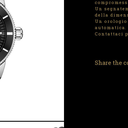
compromess
Un segnatem
della dimen
Un orologio
automatica.
Contattaci p
Share the c