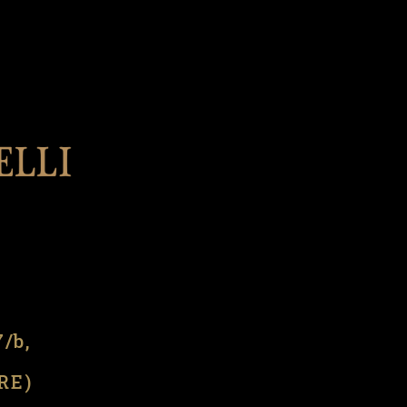
l
7/b,
(RE)