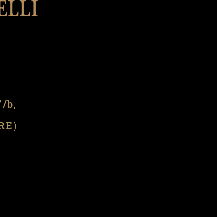
l
7/b,
(RE)