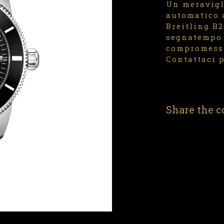
Un meravigl
automatico 
Breitling B2
segnatempo 
compromess
Contattaci p
Share the c