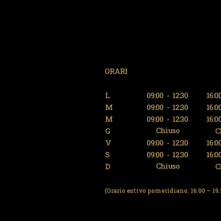
ORARI
L
09:00
-
12:30
16:0
M
09:00
-
12:30
16:0
M
09:00
-
12:30
16:0
Chiuso
G
C
V
09:00
-
12:30
16:0
S
09:00
-
12:30
16:0
Chiuso
D
C
(Orario estivo pomeridiano: 16.00 – 19.