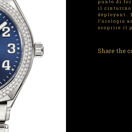
punto di for
il cinturino
déployant.. 
l’orologio a
scoprire il 
Share the c