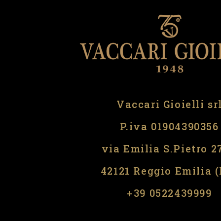
Vaccari Gioielli sr
P.iva 01904390356
via Emilia S.Pietro 2
42121 Reggio Emilia 
​​+39 0522439999