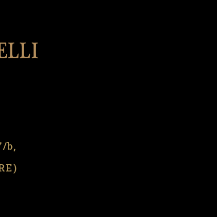
l
7/b,
(RE)